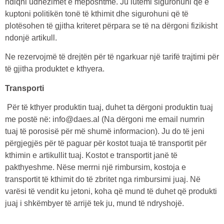
ndiqni udhëzimet e mëposhtme. Ju lutemi sigurohuni që e
kuptoni politikën tonë të kthimit dhe sigurohuni që të
plotësohen të gjitha kriteret përpara se të na dërgoni fizikisht
ndonjë artikull.
Ne rezervojmë të drejtën për të ngarkuar një tarifë trajtimi për
të gjitha produktet e kthyera.
Transporti
Për të kthyer produktin tuaj, duhet ta dërgoni produktin tuaj
me postë në: info@daes.al (Na dërgoni me email numrin
tuaj të porosisë për më shumë informacion). Ju do të jeni
përgjegjës për të paguar për kostot tuaja të transportit për
kthimin e artikullit tuaj. Kostot e transportit janë të
pakthyeshme. Nëse merrni një rimbursim, kostoja e
transportit të kthimit do të zbritet nga rimbursimi juaj. Në
varësi të vendit ku jetoni, koha që mund të duhet që produkti
juaj i shkëmbyer të arrijë tek ju, mund të ndryshojë.