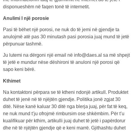
disponueshëm në faqen tonë të internetit.
Anulimi I një porosie
Pasi të bëhet një porosi, ne nuk do të jemi në gjendje ta
anulojmë atë pas 30 minutash pasi porosia juaj mund të jetë
përpunuar tashmë.
Ju lutemi na dërgoni një email në info@daes.al sa më shpejt
të jetë e mundur nëse dëshironi të anuloni një porosi që
sapo keni bërë.
Kthimet
Na kontaktoni përpara se të ktheni ndonjë artikull. Produktet
duhet të jenë në të njëjtën gjendje. Politika jonë zgjat 30
ditë. Nëse kanë kaluar 30 ditë nga blerja juaj, për fat të keq,
ne nuk mund t’ju ofrojmë rimbursim ose shkëmbim. Për t’u
kualifikuar për kthim, artikulli juaj duhet të jetë i papërdorur
dhe në të njëjtën gjendje që e keni marrë. Gjithashtu duhet