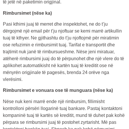
të jetë në paketimin origjinal.
Rimbursimet (nëse ka)
Pasi kthimi juaj të merret dhe inspektohet, ne do t’ju
dërgojmë një email për t’ju njoftuar se kemi marrë artikullin
tuaj të kthyer. Ne gjithashtu do t’ju njoftojmë për miratimin
ose refuzimin e rimbursimit tuaj. Tarifat e transportit dhe
trajtimit nuk janë të rimbursueshme. Nëse jeni miratuar,
atëherë rimbursimi juaj do të përpunohet dhe një vlere do të
aplikohet automatikisht në kartën tuaj të kreditit ose në
mënyrën origjinale të pagesës, brenda 24 orëve nga
vlerësimi.
Rimbursimet e vonuara ose të munguara (nëse ka)
Nëse nuk keni marrë ende një rimbursim, fillimisht
kontrolloni përsëri llogarinë tuaj bankare. Pastaj kontaktoni
kompaninë tuaj të kartës së kreditit, mund të duhet pak kohë
përpara se rimbursimi juaj të postohet zyrtarisht. Më pas