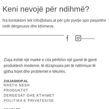
Keni nevojë për ndihmë?
Na kontaktoni tek info@daes.al për çdo pyetje apo paqartësi
rreth dërgesave dhe kthimeve.
Ziaja është një markë e cila përfshin një gamë të gjerë
produktesh moderne, të dizajnuara për të ndihmuar të
gjitha llojet dhe problemet e lëkurës.
ZIAJASHOP.AL
RRETH NESH
PRODUKTET
DERGESAT DHE KTHIMET
POLITIKA E PRIVATESISE