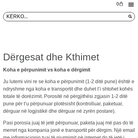
0
L
PR
Dërgesat dhe Kthimet
Koha e përpunimit vs koha e dërgimit
Ju lutemi vini re se koha e përpunimit (1-2 ditë pune) është e
ndryshme nga koha e transportit dhe duhet t’i shtohet kohës
totale të dorëzimit. Porositë në përgjithësi zgjasin 1-2 ditë
pune për t’u përpunuar plotësisht (kontrolluar, paketuar,
dërguar në logjistikë dhe dërguar në zyrën postare).
Pasi porosia juaj të jetë përpunuar, paketa juaj më pas do të
merret nga kompania jonë e transportit për dërgim. Një email
me informacionin tuaj të gjurmimit në internet do të jetë i