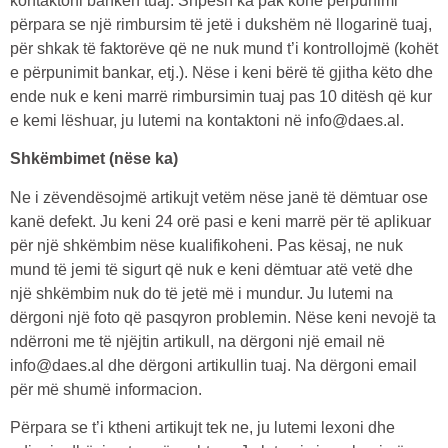
kontaktoni bankën tuaj. Shpesh ka pak kohë përpunimi
përpara se një rimbursim të jetë i dukshëm në llogarinë tuaj,
për shkak të faktorëve që ne nuk mund t’i kontrollojmë (kohët
e përpunimit bankar, etj.). Nëse i keni bërë të gjitha këto dhe
ende nuk e keni marrë rimbursimin tuaj pas 10 ditësh që kur
e kemi lëshuar, ju lutemi na kontaktoni në info@daes.al.
Shkëmbimet (nëse ka)
Ne i zëvendësojmë artikujt vetëm nëse janë të dëmtuar ose
kanë defekt. Ju keni 24 orë pasi e keni marrë për të aplikuar
për një shkëmbim nëse kualifikoheni. Pas kësaj, ne nuk
mund të jemi të sigurt që nuk e keni dëmtuar atë vetë dhe
një shkëmbim nuk do të jetë më i mundur. Ju lutemi na
dërgoni një foto që pasqyron problemin. Nëse keni nevojë ta
ndërroni me të njëjtin artikull, na dërgoni një email në
info@daes.al dhe dërgoni artikullin tuaj. Na dërgoni email
për më shumë informacion.
Përpara se t’i ktheni artikujt tek ne, ju lutemi lexoni dhe