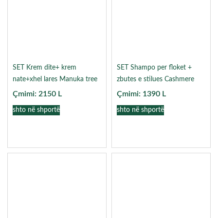
SET Krem dite+ krem
SET Shampo per floket +
nate+xhel lares Manuka tree
zbutes e stilues Cashmere
Çmimi:
2150
L
Çmimi:
1390
L
shto në shportë
shto në shportë