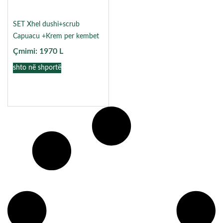
SET Xhel dushi+scrub
Capuacu +Krem per kembet
Çmimi:
1970
L
shto në shportë