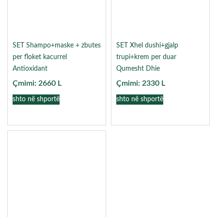
SET Shampo+maske + zbutes
SET Xhel dushi+gjalp
per floket kacurrel
trupi+krem per duar
Antioxidant
Qumesht Dhie
Çmimi:
2660
L
Çmimi:
2330
L
shto në shportë
shto në shportë