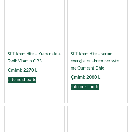
SET Krem dite + Krem nate +
SET Krem dite + serum
Tonik Vitamin C.B3
energjizues +krem per syte
me Qumesht Dhie
Çmimi:
2270
L
Çmimi:
2080
L
shto në shportë
shto në shportë