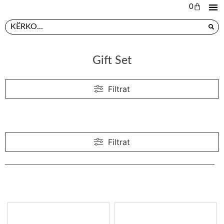
0
L
PR
Gift Set
Filtrat
Filtrat