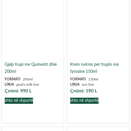
Gjalp trupi me Qumesht dhie
Krem nxirres per trupin me
200ml
tyrosine 150ml
FORMATI
200ml
FORMATI
150ml
LINJA
goat's milk line
LINJA
sun line
Çmimi:
990
L
Çmimi:
590
L
shto në shportë
shto në shportë