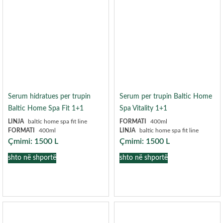
Serum hidratues per trupin
Serum per trupin Baltic Home
Baltic Home Spa Fit 1+1
Spa Vitality 1+1
LINJA
baltic home spa fit line
FORMATI
400ml
FORMATI
400ml
LINJA
baltic home spa fit line
Çmimi:
1500
L
Çmimi:
1500
L
shto në shportë
shto në shportë