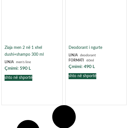
Ziaja men 2 në 1 xhel
Deodorant i ngurte
dushi+shampo 300 ml
LINJA
deodorant
FORMATI
60ml
LINJA
men's line
Çmimi:
490
L
Çmimi:
590
L
shto në shportë
shto në shportë