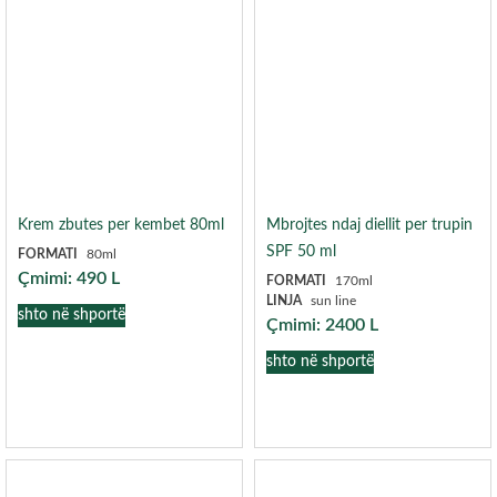
Krem zbutes per kembet 80ml
Mbrojtes ndaj diellit per trupin
SPF 50 ml
FORMATI
80ml
Çmimi:
490
L
FORMATI
170ml
LINJA
sun line
shto në shportë
Çmimi:
2400
L
shto në shportë