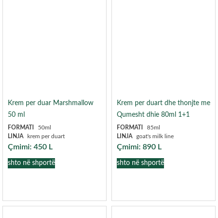
Krem per duar Marshmallow
Krem per duart dhe thonjte me
50 ml
Qumesht dhie 80ml 1+1
FORMATI
50ml
FORMATI
85ml
LINJA
krem per duart
LINJA
goat's milk line
Çmimi:
450
L
Çmimi:
890
L
shto në shportë
shto në shportë