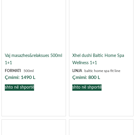
Vaj masazhes&relaksues 500ml
Xhel dushi Baltic Home Spa
1+1
Wellness 1+1
FORMATI
500ml
LINJA
baltic home spa fit line
Çmimi:
1490
L
Çmimi:
800
L
shto në shportë
shto në shportë