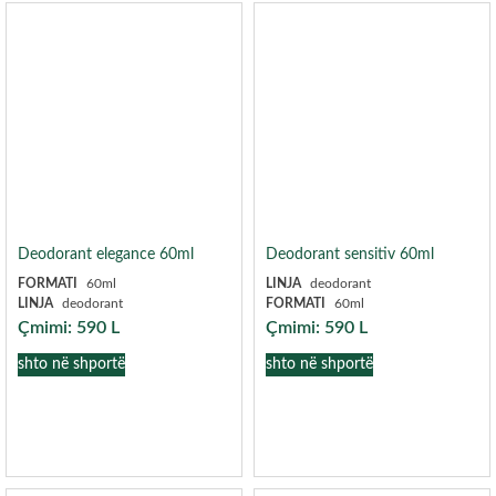
Deodorant elegance 60ml
Deodorant sensitiv 60ml
FORMATI
60ml
LINJA
deodorant
LINJA
deodorant
FORMATI
60ml
Çmimi:
590
L
Çmimi:
590
L
shto në shportë
shto në shportë