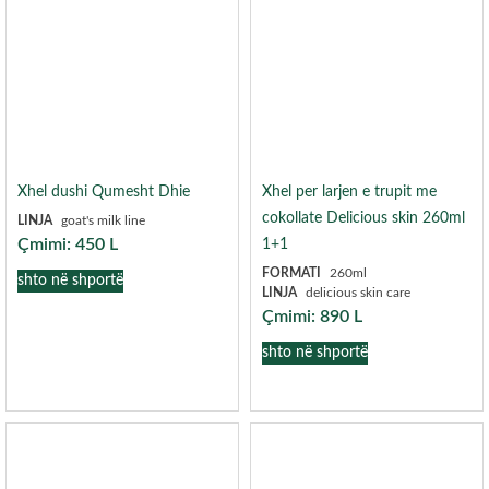
Xhel dushi Qumesht Dhie
Xhel per larjen e trupit me
cokollate Delicious skin 260ml
LINJA
goat's milk line
Çmimi:
450
L
1+1
FORMATI
260ml
shto në shportë
LINJA
delicious skin care
Çmimi:
890
L
shto në shportë