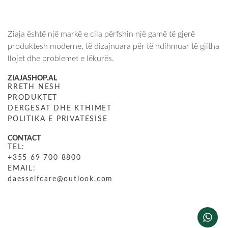
Ziaja është një markë e cila përfshin një gamë të gjerë
produktesh moderne, të dizajnuara për të ndihmuar të gjitha
llojet dhe problemet e lëkurës.
ZIAJASHOP.AL
RRETH NESH
PRODUKTET
DERGESAT DHE KTHIMET
POLITIKA E PRIVATESISE
CONTACT
TEL:
+355 69 700 8800
EMAIL:
daesselfcare@outlook.com