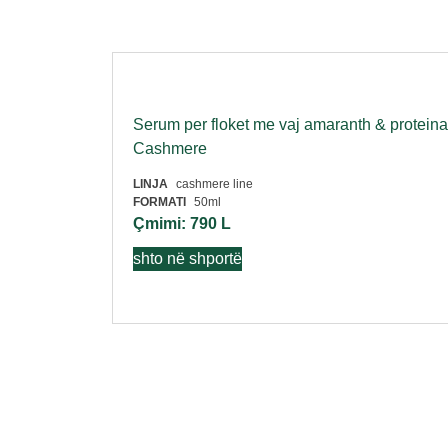
Serum per floket me vaj amaranth & proteina
Cashmere
LINJA
cashmere line
FORMATI
50ml
Çmimi:
790
L
shto në shportë