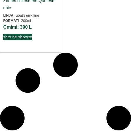
Zbutes flokesh me Qumesht
dhie
LINJA
goat's milk line
FORMATI
200ml
Çmimi:
390
L
shto në shportë