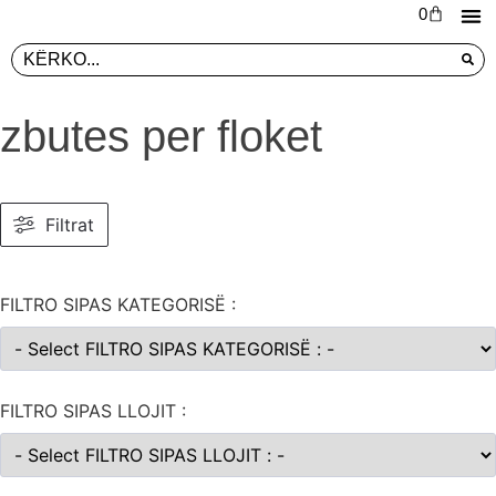
0
L
PR
zbutes per floket
Filtrat
FILTRO SIPAS KATEGORISË :
FILTRO SIPAS LLOJIT :