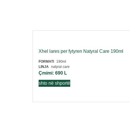
Xhel lares per fytyren Natyral Care 190ml
FORMATI
190ml
LINJA
natyral care
Çmimi:
690
L
shto në shportë