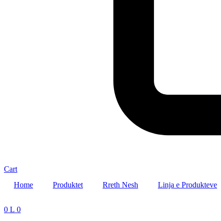
Cart
Home
Produktet
Rreth Nesh
Linja e Produkteve
0
L
0