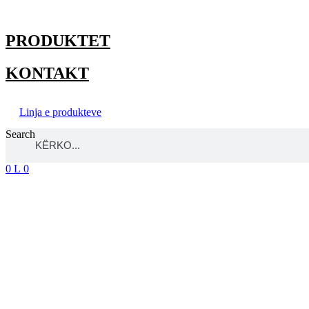
Skip
to
content
PRODUKTET
KONTAKT
Linja e produkteve
Search
0
L
0