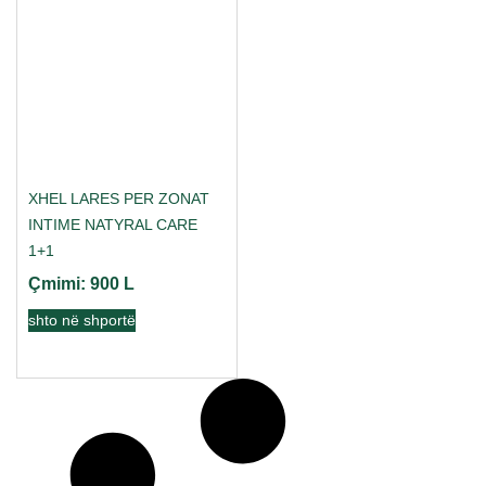
XHEL LARES PER ZONAT
INTIME NATYRAL CARE
1+1
Çmimi:
900
L
shto në shportë