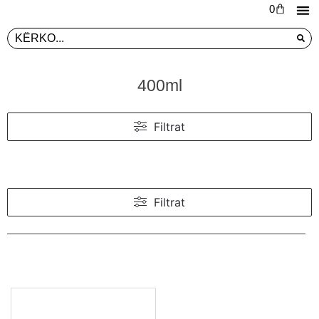
0
L
PR
400ml
Filtrat
Filtrat