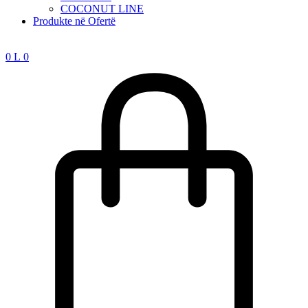
COCONUT LINE
Produkte në Ofertë
0
L
0