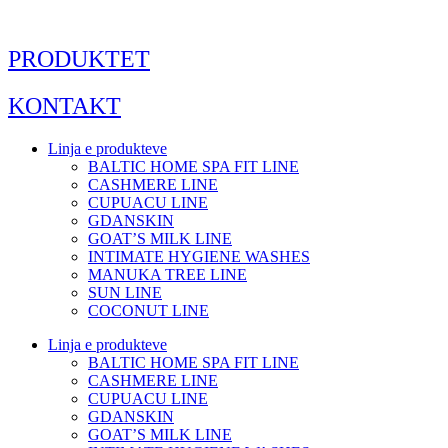
Skip
to
content
PRODUKTET
KONTAKT
Linja e produkteve
BALTIC HOME SPA FIT LINE
CASHMERE LINE
CUPUACU LINE
GDANSKIN
GOAT’S MILK LINE
INTIMATE HYGIENE WASHES
MANUKA TREE LINE
SUN LINE
COCONUT LINE
Linja e produkteve
BALTIC HOME SPA FIT LINE
CASHMERE LINE
CUPUACU LINE
GDANSKIN
GOAT’S MILK LINE