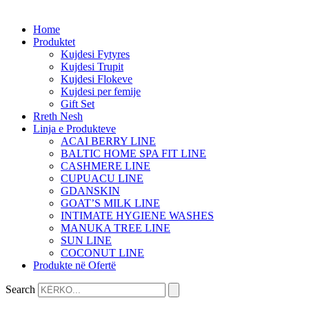
Home
Produktet
Kujdesi Fytyres
Kujdesi Trupit
Kujdesi Flokeve
Kujdesi per femije
Gift Set
Rreth Nesh
Linja e Produkteve
ACAI BERRY LINE
BALTIC HOME SPA FIT LINE
CASHMERE LINE
CUPUACU LINE
GDANSKIN
GOAT’S MILK LINE
INTIMATE HYGIENE WASHES
MANUKA TREE LINE
SUN LINE
COCONUT LINE
Produkte në Ofertë
Search