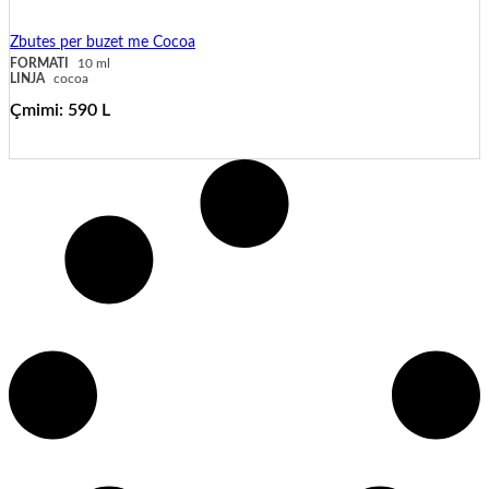
Zbutes per buzet me Cocoa
FORMATI
10 ml
LINJA
cocoa
Çmimi:
590
L
shto në shportë