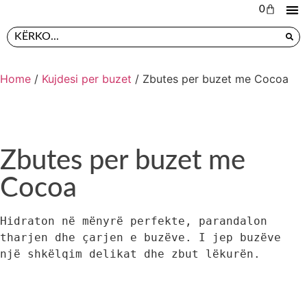
0
L
PR
Home
/
Kujdesi per buzet
/ Zbutes per buzet me Cocoa
Zbutes per buzet me
Cocoa
Hidraton në mënyrë perfekte, parandalon 
tharjen dhe çarjen e buzëve. I jep buzëve 
një shkëlqim delikat dhe zbut lëkurën.
