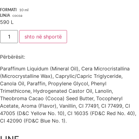
FORMATI
10 ml
LINJA
cocoa
590
L
shto në shportë
Përbërësit:
Paraffinum Liquidum (Mineral Oil), Cera Microcristallina
(Microcrystalline Wax), Caprylic/Capric Triglyceride,
Canola Oil, Paraffin, Propylene Glycol, Phenyl
Trimethicone, Hydrogenated Castor Oil, Lanolin,
Theobroma Cacao (Cocoa) Seed Butter, Tocopheryl
Acetate, Aroma (Flavor), Vanillin, CI 77491, CI 77499, CI
47005 (D&C Yellow No. 10), CI 16035 (FD&C Red No. 40),
CI 42090 (FD&C Blue No. 1).