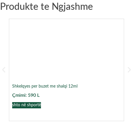
Produkte te Ngjashme
Shkelqyes per buzet me shalqi 12ml
Sc
Çmimi:
590
L
Çm
shto në shportë
sh