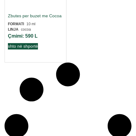
Zbutes per buzet me Cocoa
FORMATI
10 ml
LINJA
cocoa
Çmimi:
590
L
shto në shportë