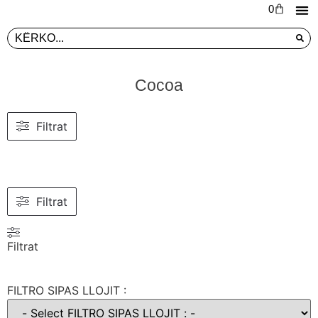
0
L
PR
Cocoa
Filtrat
Filtrat
Filtrat
FILTRO SIPAS LLOJIT :