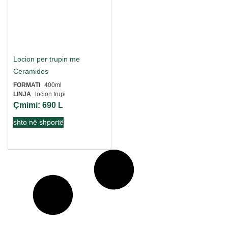
Locion per trupin me
Ceramides
FORMATI
400ml
LINJA
locion trupi
Çmimi:
690
L
shto në shportë