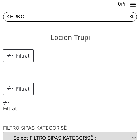
0
L
PR
Locion Trupi
Filtrat
Filtrat
Filtrat
FILTRO SIPAS KATEGORISË :