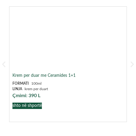
Krem per duar me Ceramides 1+1
Kr
FORMATI
100ml
FO
LINJA
krem per duart
LI
Çmimi:
390
L
Çm
shto në shportë
sh