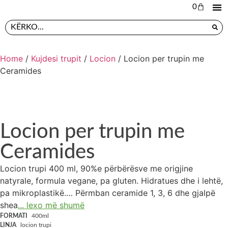
0
L
PR
Home
/
Kujdesi trupit
/
Locion
/ Locion per trupin me
Ceramides
Locion per trupin me
Ceramides
Locion trupi 400 ml, 90%e përbërësve me origjine
natyrale, formula vegane, pa gluten. Hidratues dhe i lehtë,
pa mikroplastikë.… Përmban ceramide 1, 3, 6 dhe gjalpë
shea
... lexo më shumë
FORMATI
400ml
LINJA
locion trupi