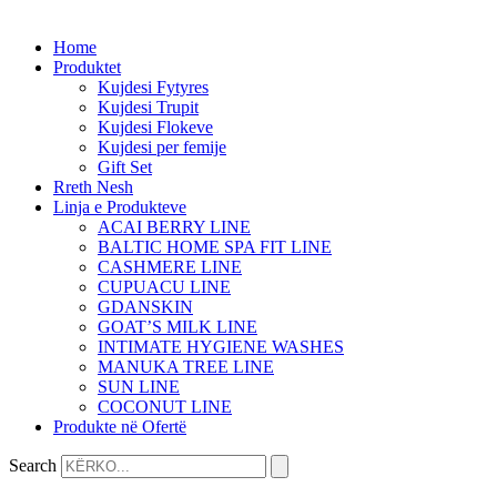
Home
Produktet
Kujdesi Fytyres
Kujdesi Trupit
Kujdesi Flokeve
Kujdesi per femije
Gift Set
Rreth Nesh
Linja e Produkteve
ACAI BERRY LINE
BALTIC HOME SPA FIT LINE
CASHMERE LINE
CUPUACU LINE
GDANSKIN
GOAT’S MILK LINE
INTIMATE HYGIENE WASHES
MANUKA TREE LINE
SUN LINE
COCONUT LINE
Produkte në Ofertë
Search