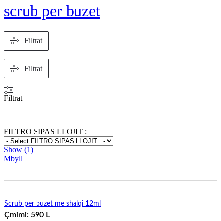
scrub per buzet
Filtrat
Filtrat
Filtrat
FILTRO SIPAS LLOJIT :
Show
(
1
)
Mbyll
Scrub per buzet me shalqi 12ml
Çmimi:
590
L