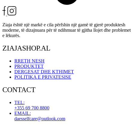
Ziaja është një markë e cila përfshin një gamë të gjerë produktesh
moderne, të dizajnuara për të ndihmuar të gjitha llojet dhe problemet
e lëkurës.
ZIAJASHOP.AL
RRETH NESH
PRODUKTET
DERGESAT DHE KTHIMET
POLITIKA E PRIVATESISE
CONTACT
TEL:
+355 69 700 8800
EMAIL:
daesselfcare@outlook.com