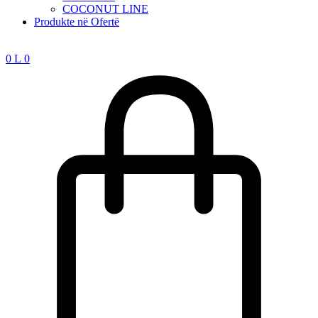
COCONUT LINE
Produkte në Ofertë
0
L
0