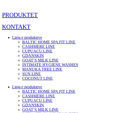
Skip
to
content
PRODUKTET
KONTAKT
Linja e produkteve
BALTIC HOME SPA FIT LINE
CASHMERE LINE
CUPUACU LINE
GDANSKIN
GOAT’S MILK LINE
INTIMATE HYGIENE WASHES
MANUKA TREE LINE
SUN LINE
COCONUT LINE
Linja e produkteve
BALTIC HOME SPA FIT LINE
CASHMERE LINE
CUPUACU LINE
GDANSKIN
GOAT’S MILK LINE