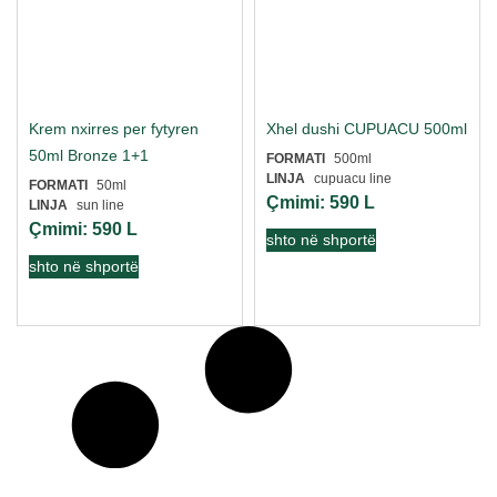
Krem nxirres per fytyren
Xhel dushi CUPUACU 500ml
50ml Bronze 1+1
FORMATI
500ml
LINJA
cupuacu line
FORMATI
50ml
Çmimi:
590
L
LINJA
sun line
Çmimi:
590
L
shto në shportë
shto në shportë