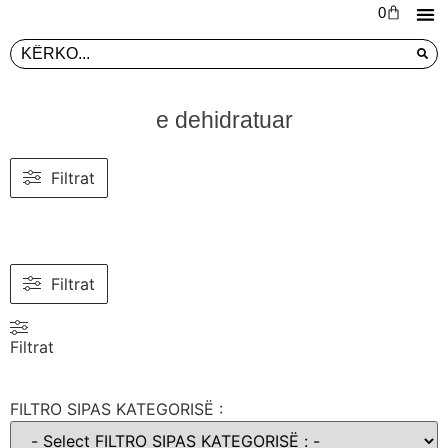
0
L
PR
e dehidratuar
Filtrat
Filtrat
Filtrat
FILTRO SIPAS KATEGORISË :