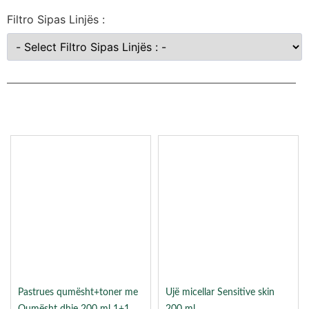
Filtro Sipas Linjës :
Pastrues qumësht+toner me
Ujë micellar Sensitive skin
Qumësht dhie 200 ml 1+1
200 ml