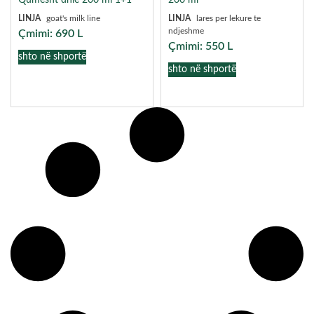
LINJA
goat's milk line
LINJA
lares per lekure te
ndjeshme
Çmimi:
690
L
Çmimi:
550
L
shto në shportë
shto në shportë