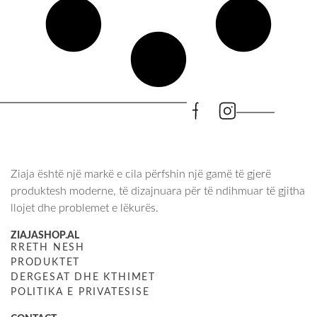
Ziaja është një markë e cila përfshin një gamë të gjerë
produktesh moderne, të dizajnuara për të ndihmuar të gjitha
llojet dhe problemet e lëkurës.
ZIAJASHOP.AL
RRETH NESH
PRODUKTET
DERGESAT DHE KTHIMET
POLITIKA E PRIVATESISE