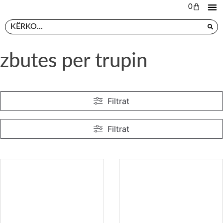
0
L
PR
zbutes per trupin
Filtrat
Filtrat