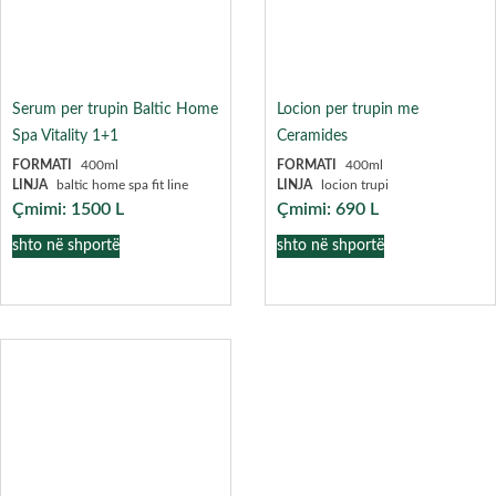
Serum per trupin Baltic Home
Locion per trupin me
Spa Vitality 1+1
Ceramides
FORMATI
400ml
FORMATI
400ml
LINJA
baltic home spa fit line
LINJA
locion trupi
Çmimi:
1500
L
Çmimi:
690
L
shto në shportë
shto në shportë