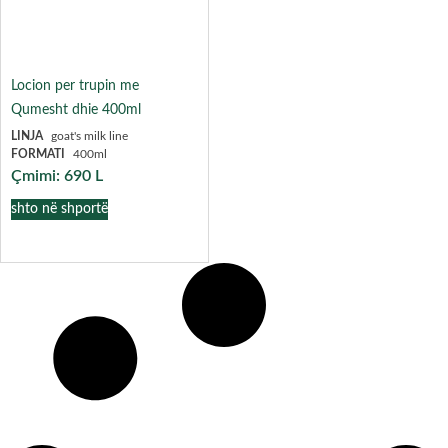
Locion per trupin me
Qumesht dhie 400ml
LINJA
goat's milk line
FORMATI
400ml
Çmimi:
690
L
shto në shportë