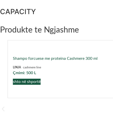
CAPACITY
Produkte te Ngjashme
Shampo forcuese me proteina Cashmere 300 ml
LINJA
cashmere line
Çmimi:
500
L
shto në shportë