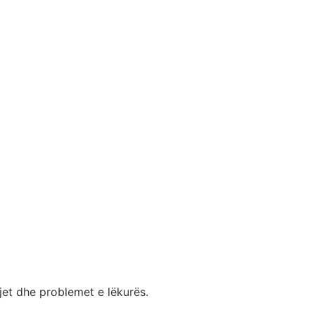
S
Ç
s
ojet dhe problemet e lëkurës.