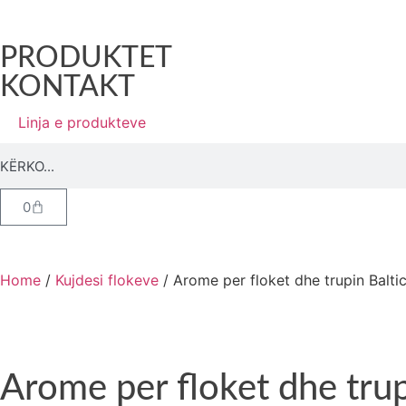
PRODUKTET
KONTAKT
Linja e produkteve
0
Home
/
Kujdesi flokeve
/ Arome per floket dhe trupin Balt
Arome per floket dhe tru