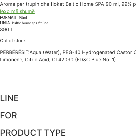
Arome per trupin dhe floket Baltic Home SPA 90 ml, 99% për
lexo më shumë
FORMATI
90ml
LINJA
baltic home spa fit line
890
L
Out of stock
PËRBËRËSIT:Aqua (Water), PEG-40 Hydrogenated Castor Oil,
Limonene, Citric Acid, CI 42090 (FD&C Blue No. 1).
LINE
FOR
PRODUCT TYPE