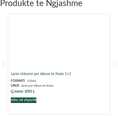
Produkte te Ngjashme
Ma
LI
FO
Çm
sh
Lares shkume per lekure te thate 1+1
FORMATI
150ml
LINJA
lares per lekure te thate
Çmimi:
890
L
shto në shportë