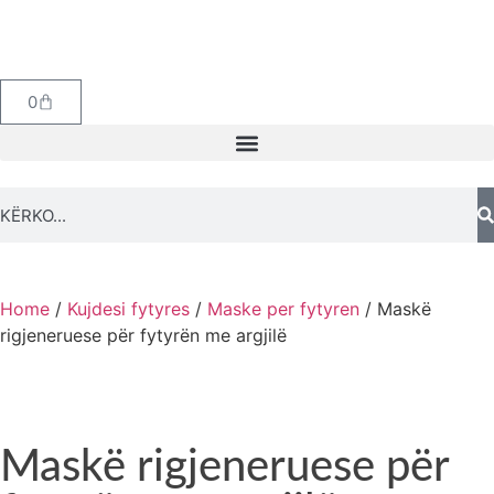
0
Home
/
Kujdesi fytyres
/
Maske per fytyren
/ Maskë
rigjeneruese për fytyrën me argjilë
Maskë rigjeneruese për