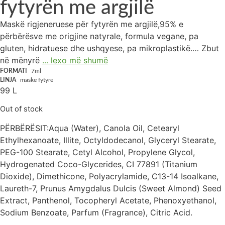
fytyrën me argjilë
Maskë rigjeneruese për fytyrën me argjilë,95% e
përbërësve me origjine natyrale, formula vegane, pa
gluten, hidratuese dhe ushqyese, pa mikroplastikë.… Zbut
në mënyrë
... lexo më shumë
FORMATI
7ml
LINJA
maske fytyre
99
L
Out of stock
PËRBËRËSIT:Aqua (Water), Canola Oil, Cetearyl
Ethylhexanoate, Illite, Octyldodecanol, Glyceryl Stearate,
PEG-100 Stearate, Cetyl Alcohol, Propylene Glycol,
Hydrogenated Coco-Glycerides, CI 77891 (Titanium
Dioxide), Dimethicone, Polyacrylamide, C13-14 Isoalkane,
Laureth-7, Prunus Amygdalus Dulcis (Sweet Almond) Seed
Extract, Panthenol, Tocopheryl Acetate, Phenoxyethanol,
Sodium Benzoate, Parfum (Fragrance), Citric Acid.