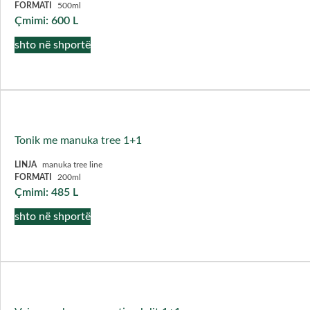
FORMATI
500ml
Çmimi:
600
L
shto në shportë
Tonik me manuka tree 1+1
LINJA
manuka tree line
FORMATI
200ml
Çmimi:
485
L
shto në shportë