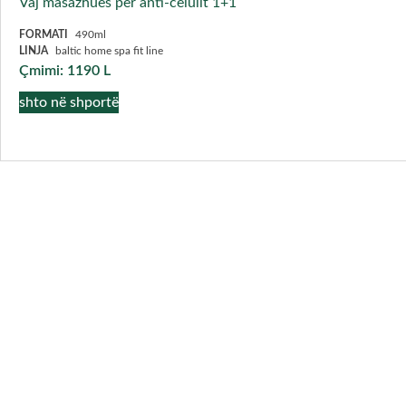
Vaj masazhues per anti-celulit 1+1
FORMATI
490ml
LINJA
baltic home spa fit line
Çmimi:
1190
L
shto në shportë