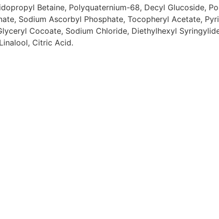
dopropyl Betaine, Polyquaternium-68, Decyl Glucoside, P
enate, Sodium Ascorbyl Phosphate, Tocopheryl Acetate, Pyr
 Glyceryl Cocoate, Sodium Chloride, Diethylhexyl Syringyli
nalool, Citric Acid.