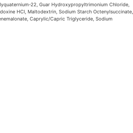
olyquaternium-22, Guar Hydroxypropyltrimonium Chloride,
idoxine HCl, Maltodextrin, Sodium Starch Octenylsuccinate,
denemalonate, Caprylic/Capric Triglyceride, Sodium