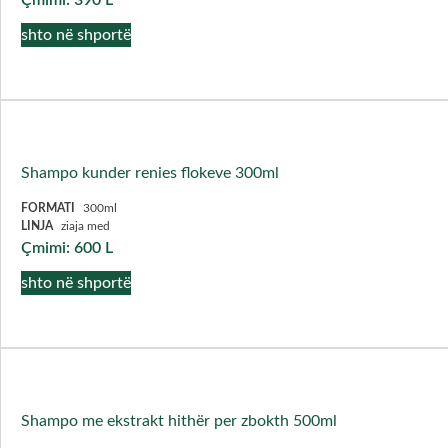
shto në shportë
Shampo kunder renies flokeve 300ml
FORMATI
300ml
LINJA
ziaja med
Çmimi:
600
L
shto në shportë
Shampo me ekstrakt hithër per zbokth 500ml