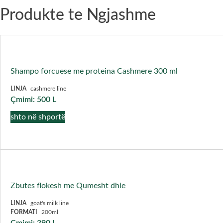
Produkte te Ngjashme
Shampo forcuese me proteina Cashmere 300 ml
LINJA
cashmere line
Çmimi:
500
L
shto në shportë
Zbutes flokesh me Qumesht dhie
LINJA
goat's milk line
FORMATI
200ml
Çmimi:
390
L