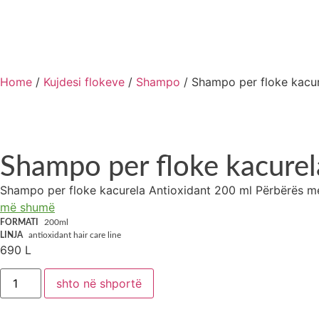
Home
/
Kujdesi flokeve
/
Shampo
/ Shampo per floke kacur
Shampo per floke kacure
Shampo per floke kacurela Antioxidant 200 ml Përbërës me or
më shumë
FORMATI
200ml
LINJA
antioxidant hair care line
690
L
shto në shportë