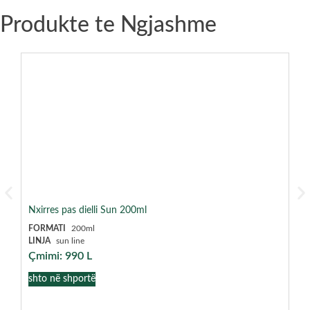
Produkte te Ngjashme
Nxirres pas dielli Sun 200ml
Xhe
FORMATI
200ml
FO
LINJA
sun line
LI
Çmimi:
990
L
Çm
shto në shportë
sh