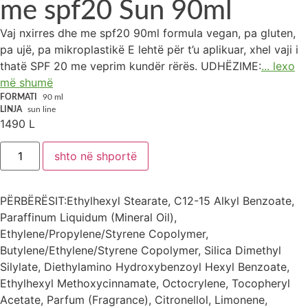
me spf20 Sun 90ml
Vaj nxirres dhe me spf20 90ml formula vegan, pa gluten,
pa ujë, pa mikroplastikë E lehtë për t’u aplikuar, xhel vaji i
thatë SPF 20 me veprim kundër rërës. UDHËZIME:
... lexo
më shumë
FORMATI
90 ml
LINJA
sun line
1490
L
shto në shportë
PËRBËRËSIT:Ethylhexyl Stearate, C12-15 Alkyl Benzoate,
Paraffinum Liquidum (Mineral Oil),
Ethylene/Propylene/Styrene Copolymer,
Butylene/Ethylene/Styrene Copolymer, Silica Dimethyl
Silylate, Diethylamino Hydroxybenzoyl Hexyl Benzoate,
Ethylhexyl Methoxycinnamate, Octocrylene, Tocopheryl
Acetate, Parfum (Fragrance), Citronellol, Limonene,