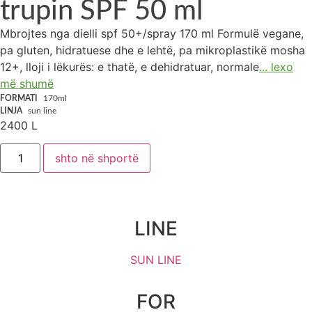
trupin SPF 50 ml
Mbrojtes nga dielli spf 50+/spray 170 ml Formulë vegane,
pa gluten, hidratuese dhe e lehtë, pa mikroplastikë mosha
12+, lloji i lëkurës: e thatë, e dehidratuar, normale
... lexo
më shumë
FORMATI
170ml
LINJA
sun line
2400
L
shto në shportë
LINE
SUN LINE
FOR