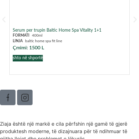
Serum per trupin Baltic Home Spa Vitality 1+1
Kr
FORMATI
400ml
FO
LINJA
baltic home spa fit line
LI
Çmimi:
1500
L
Çm
shto në shportë
sh
Ziaja është një markë e cila përfshin një gamë të gjerë
produktesh moderne, të dizajnuara për të ndihmuar të
gjitha llojet dhe problemet e lëkurës.