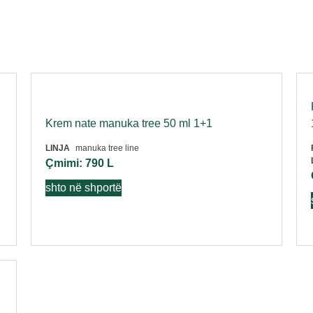
Krem nate manuka tree 50 ml 1+1
LINJA
manuka tree line
Çmimi:
790
L
shto në shportë