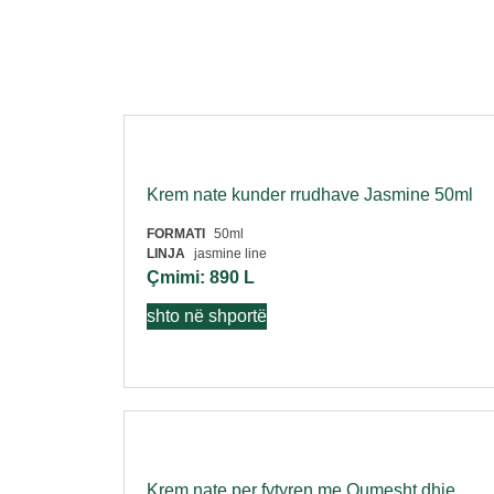
Krem nate kunder rrudhave Jasmine 50ml
FORMATI
50ml
LINJA
jasmine line
Çmimi:
890
L
shto në shportë
Krem nate per fytyren me Qumesht dhie