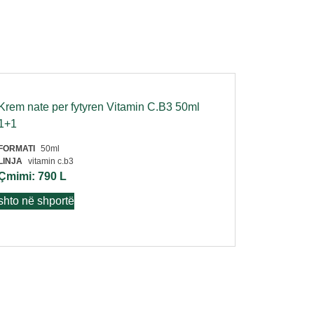
Krem nate per fytyren Vitamin C.B3 50ml
1+1
FORMATI
50ml
LINJA
vitamin c.b3
Çmimi:
790
L
shto në shportë