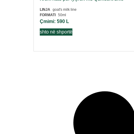
LINJA
goat's milk line
FORMATI
50ml
Çmimi:
590
L
shto në shportë