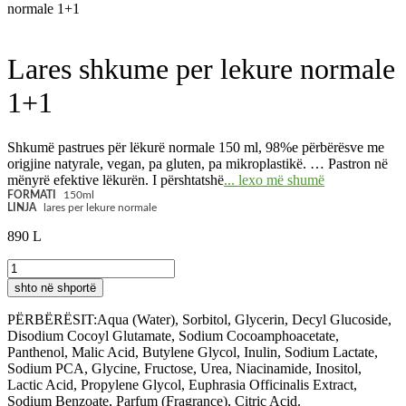
normale 1+1
Lares shkume per lekure normale
1+1
Shkumë pastrues për lëkurë normale 150 ml, 98%e përbërësve me
origjine natyrale, vegan, pa gluten, pa mikroplastikë. … Pastron në
mënyrë efektive lëkurën. I përshtatshë
... lexo më shumë
FORMATI
150ml
LINJA
lares per lekure normale
890
L
Lares
shkume
shto në shportë
per
lekure
PËRBËRËSIT:Aqua (Water), Sorbitol, Glycerin, Decyl Glucoside,
normale
Disodium Cocoyl Glutamate, Sodium Cocoamphoacetate,
1+1
Panthenol, Malic Acid, Butylene Glycol, Inulin, Sodium Lactate,
quantity
Sodium PCA, Glycine, Fructose, Urea, Niacinamide, Inositol,
Lactic Acid, Propylene Glycol, Euphrasia Officinalis Extract,
Sodium Benzoate, Parfum (Fragrance), Citric Acid.