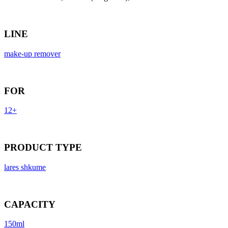
LINE
make-up remover
FOR
12+
PRODUCT TYPE
lares shkume
CAPACITY
150ml