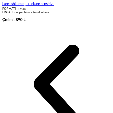
Lares shkume per lekure sensitive
FORMATI
150ml
LINJA
lares per lekure te ndjeshme
Çmimi:
890
L
shto në shportë