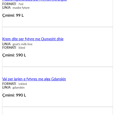
FORMATI
7ml
LINJA
maske fytyre
Çmimi:
99
L
shto në shportë
Krem dite per fytyre me Qumesht dhie
LINJA
goat's milk line
FORMATI
50ml
Çmimi:
590
L
shto në shportë
Vaj per larjen e fytyres me alga Gdanskin
FORMATI
140ml
LINJA
gdanskin
Çmimi:
990
L
shto në shportë