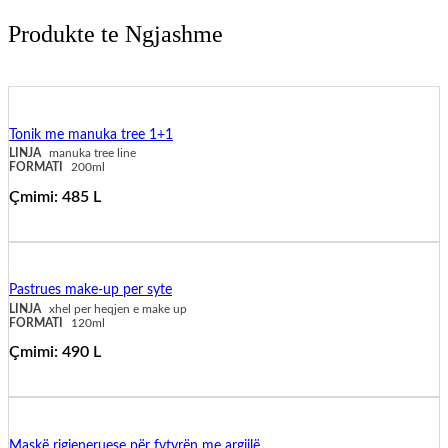
Produkte te Ngjashme
Tonik me manuka tree 1+1
LINJA
manuka tree line
FORMATI
200ml
Çmimi:
485
L
shto në shportë
Pastrues make-up per syte
LINJA
xhel per heqjen e make up
FORMATI
120ml
Çmimi:
490
L
shto në shportë
Maskë rigjeneruese për fytyrën me argjilë