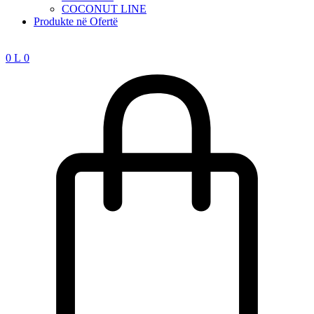
COCONUT LINE
Produkte në Ofertë
0
L
0