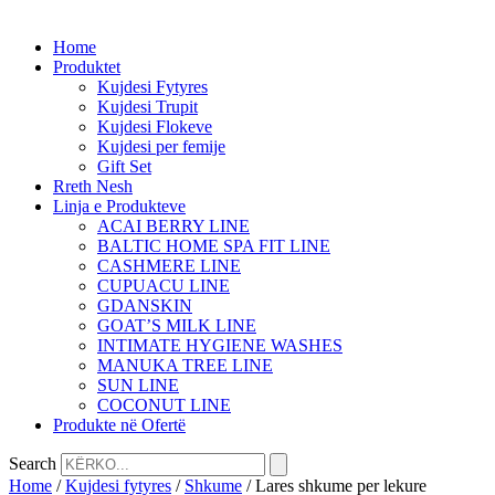
Home
Produktet
Kujdesi Fytyres
Kujdesi Trupit
Kujdesi Flokeve
Kujdesi per femije
Gift Set
Rreth Nesh
Linja e Produkteve
ACAI BERRY LINE
BALTIC HOME SPA FIT LINE
CASHMERE LINE
CUPUACU LINE
GDANSKIN
GOAT’S MILK LINE
INTIMATE HYGIENE WASHES
MANUKA TREE LINE
SUN LINE
COCONUT LINE
Produkte në Ofertë
Search
Home
/
Kujdesi fytyres
/
Shkume
/ Lares shkume per lekure