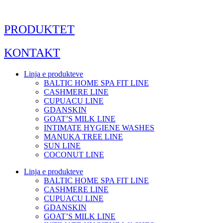
Skip
to
content
PRODUKTET
KONTAKT
Linja e produkteve
BALTIC HOME SPA FIT LINE
CASHMERE LINE
CUPUACU LINE
GDANSKIN
GOAT’S MILK LINE
INTIMATE HYGIENE WASHES
MANUKA TREE LINE
SUN LINE
COCONUT LINE
Linja e produkteve
BALTIC HOME SPA FIT LINE
CASHMERE LINE
CUPUACU LINE
GDANSKIN
GOAT’S MILK LINE