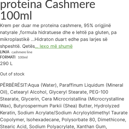
proteina Cashmere
100ml
Krem per duar me proteina cashmere, 95% origjinë
natyrale ,formula hidratuese dhe e lehtë pa gluten, pa
mikroplastikë …Hidraton duart edhe pas larjes së
shpeshtë. Qetës
... lexo më shumë
LINJA
cashmere line
FORMATI
100ml
290
L
Out of stock
PËRBËRËSIT:Aqua (Water), Paraffinum Liquidum (Mineral
Oil), Cetearyl Alcohol, Glyceryl Stearate, PEG-100
Stearate, Glycerin, Cera Microcristallina (Microcrystalline
Wax), Butyrospermum Parkii (Shea) Butter, Hydrolyzed
Keratin, Sodium Acrylate/Sodium Acryloyldimethyl Taurate
Copolymer, Isohexadecane, Polysorbate 80, Dimethicone,
Stearic Acid, Sodium Polyacrylate, Xanthan Gum,