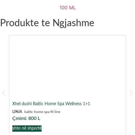
100 ML
Produkte te Ngjashme
Xhel dushi Baltic Home Spa Wellness 1+1
Kr
LINJA
baltic home spa fit line
FO
LI
Çmimi:
800
L
Çm
shto në shportë
sh